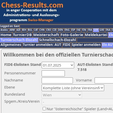
Logged on: Gast
Arabic
ARM
AZE
BIH
BUL
CAT
CHN
CRO
CZE
DEN
ENG
ESP
FAI
FIN
FRA
GER
GRE
INA
I
Home
TurnierDB
Meisterschaft
Foto-Galerie
Meldekartei
El
Turnierschach-Elozahl
Schnellschach-Elozahl
Allgemeines
Turnier anmelden: AUT
FIDE
Spieler anmelden
Elo AU
Willkommen bei den offiziellen Turnierscha
FIDE-Elolisten Stand
AUT-Elolisten Stand
7.518
Personennummer
Nachname
Vorname
Ebene
Bundesland
Spgem./Kreis/Verein
Nur "österreichische" Spieler (Land=A