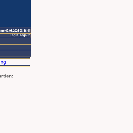
ime 07.08.2026 03:46:41
Login
Logout
artien: