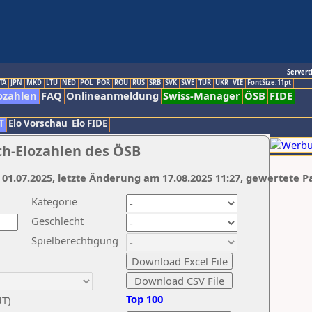
Servert
TA
JPN
MKD
LTU
NED
POL
POR
ROU
RUS
SRB
SVK
SWE
TUR
UKR
VIE
FontSize:11pt
ozahlen
FAQ
Onlineanmeldung
Swiss-Manager
ÖSB
FIDE
T
Elo Vorschau
Elo FIDE
ch-Elozahlen des ÖSB
 01.07.2025, letzte Änderung am 17.08.2025 11:27, gewertete P
Kategorie
Geschlecht
Spielberechtigung
Top 100
UT)