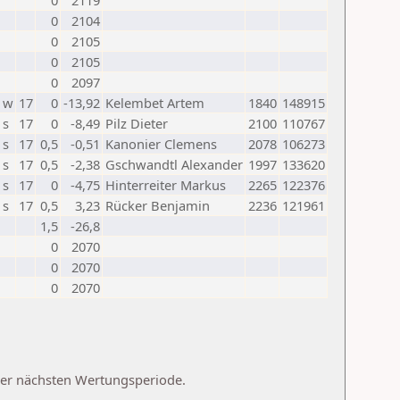
0
2119
0
2104
0
2105
0
2105
0
2097
w
17
0
-13,92
Kelembet Artem
1840
148915
s
17
0
-8,49
Pilz Dieter
2100
110767
s
17
0,5
-0,51
Kanonier Clemens
2078
106273
s
17
0,5
-2,38
Gschwandtl Alexander
1997
133620
s
17
0
-4,75
Hinterreiter Markus
2265
122376
s
17
0,5
3,23
Rücker Benjamin
2236
121961
1,5
-26,8
0
2070
0
2070
0
2070
 der nächsten Wertungsperiode.