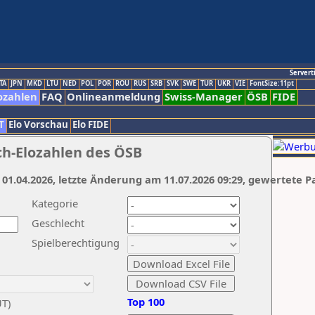
Servert
TA
JPN
MKD
LTU
NED
POL
POR
ROU
RUS
SRB
SVK
SWE
TUR
UKR
VIE
FontSize:11pt
ozahlen
FAQ
Onlineanmeldung
Swiss-Manager
ÖSB
FIDE
T
Elo Vorschau
Elo FIDE
ch-Elozahlen des ÖSB
 01.04.2026, letzte Änderung am 11.07.2026 09:29, gewertete P
Kategorie
Geschlecht
Spielberechtigung
Top 100
UT)