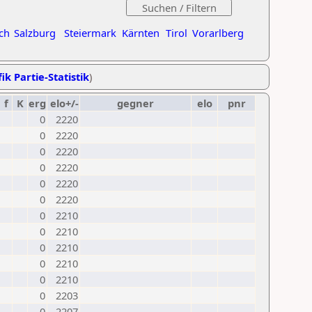
ch
Salzburg
Steiermark
Kärnten
Tirol
Vorarlberg
ik Partie-Statistik
)
f
K
erg
elo+/-
gegner
elo
pnr
0
2220
0
2220
0
2220
0
2220
0
2220
0
2220
0
2210
0
2210
0
2210
0
2210
0
2210
0
2203
0
2207