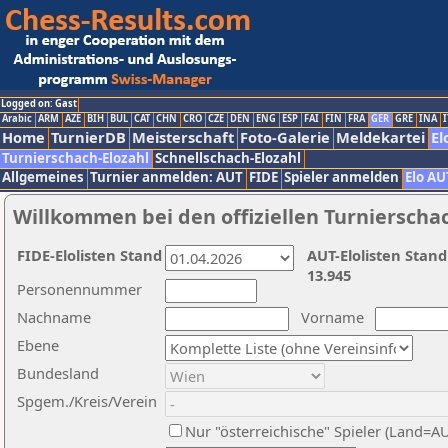
Logged on: Gast
Arabic
ARM
AZE
BIH
BUL
CAT
CHN
CRO
CZE
DEN
ENG
ESP
FAI
FIN
FRA
GER
GRE
INA
I
Home
TurnierDB
Meisterschaft
Foto-Galerie
Meldekartei
El
Turnierschach-Elozahl
Schnellschach-Elozahl
Allgemeines
Turnier anmelden: AUT
FIDE
Spieler anmelden
Elo AU
Willkommen bei den offiziellen Turnierscha
FIDE-Elolisten Stand
AUT-Elolisten Stand
13.945
Personennummer
Nachname
Vorname
Ebene
Bundesland
Spgem./Kreis/Verein
Nur "österreichische" Spieler (Land=A