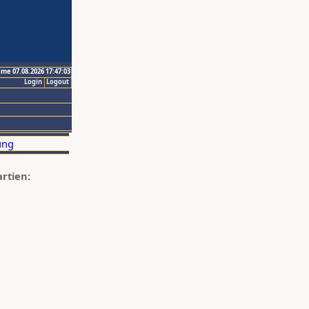
ime 07.08.2026 17:47:03
Login
Logout
artien: