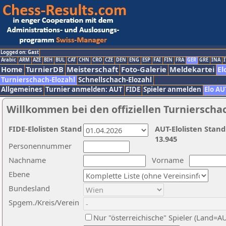
Logged on: Gast
Arabic
ARM
AZE
BIH
BUL
CAT
CHN
CRO
CZE
DEN
ENG
ESP
FAI
FIN
FRA
GER
GRE
INA
I
Home
TurnierDB
Meisterschaft
Foto-Galerie
Meldekartei
El
Turnierschach-Elozahl
Schnellschach-Elozahl
Allgemeines
Turnier anmelden: AUT
FIDE
Spieler anmelden
Elo AU
Willkommen bei den offiziellen Turnierscha
FIDE-Elolisten Stand
AUT-Elolisten Stand
13.945
Personennummer
Nachname
Vorname
Ebene
Bundesland
Spgem./Kreis/Verein
Nur "österreichische" Spieler (Land=A