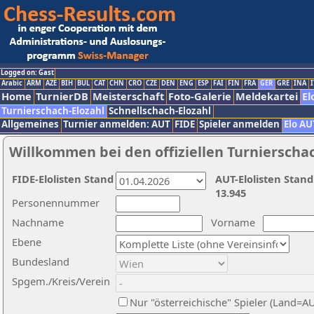
Logged on: Gast
Arabic
ARM
AZE
BIH
BUL
CAT
CHN
CRO
CZE
DEN
ENG
ESP
FAI
FIN
FRA
GER
GRE
INA
I
Home
TurnierDB
Meisterschaft
Foto-Galerie
Meldekartei
El
Turnierschach-Elozahl
Schnellschach-Elozahl
Allgemeines
Turnier anmelden: AUT
FIDE
Spieler anmelden
Elo AU
Willkommen bei den offiziellen Turnierscha
FIDE-Elolisten Stand
AUT-Elolisten Stand
13.945
Personennummer
Nachname
Vorname
Ebene
Bundesland
Spgem./Kreis/Verein
Nur "österreichische" Spieler (Land=A