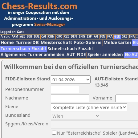
Logged on: Gast
Arabic
ARM
AZE
BIH
BUL
CAT
CHN
CRO
CZE
DEN
ENG
ESP
FAI
FIN
FRA
GER
GRE
INA
I
Home
TurnierDB
Meisterschaft
Foto-Galerie
Meldekartei
El
Turnierschach-Elozahl
Schnellschach-Elozahl
Allgemeines
Turnier anmelden: AUT
FIDE
Spieler anmelden
Elo AU
Willkommen bei den offiziellen Turnierscha
FIDE-Elolisten Stand
AUT-Elolisten Stand
13.945
Personennummer
Nachname
Vorname
Ebene
Bundesland
Spgem./Kreis/Verein
Nur "österreichische" Spieler (Land=A