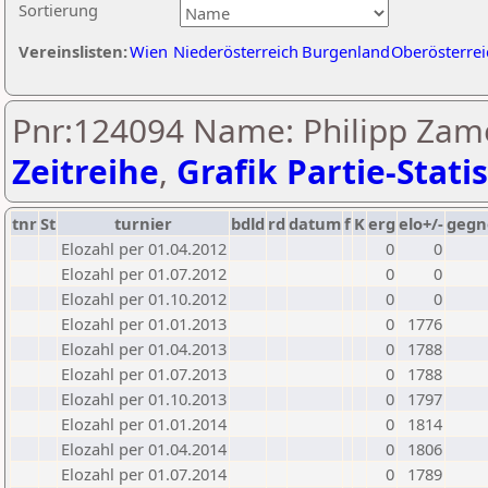
Sortierung
Vereinslisten:
Wien
Niederösterreich
Burgenland
Oberösterrei
Pnr:124094 Name: Philipp Zame
Zeitreihe
,
Grafik Partie-Statis
tnr
St
turnier
bdld
rd
datum
f
K
erg
elo+/-
gegn
Elozahl per 01.04.2012
0
0
Elozahl per 01.07.2012
0
0
Elozahl per 01.10.2012
0
0
Elozahl per 01.01.2013
0
1776
Elozahl per 01.04.2013
0
1788
Elozahl per 01.07.2013
0
1788
Elozahl per 01.10.2013
0
1797
Elozahl per 01.01.2014
0
1814
Elozahl per 01.04.2014
0
1806
Elozahl per 01.07.2014
0
1789