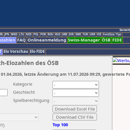
Servert
TA
JPN
MKD
LTU
NED
POL
POR
ROU
RUS
SRB
SVK
SWE
TUR
UKR
VIE
FontSize:11pt
ozahlen
FAQ
Onlineanmeldung
Swiss-Manager
ÖSB
FIDE
T
Elo Vorschau
Elo FIDE
ch-Elozahlen des ÖSB
 01.04.2026, letzte Änderung am 11.07.2026 09:29, gewertete P
Kategorie
Geschlecht
Spielberechtigung
Top 100
UT)