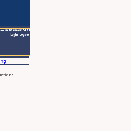
ime 07.08.2026 09:54:11
Login
Logout
artien: