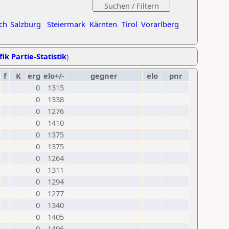
ch
Salzburg
Steiermark
Kärnten
Tirol
Vorarlberg
ik Partie-Statistik
)
f
K
erg
elo+/-
gegner
elo
pnr
0
1315
0
1338
0
1276
0
1410
0
1375
0
1375
0
1264
0
1311
0
1294
0
1277
0
1340
0
1405
0
1496