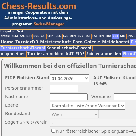
Logged on: Gast
Arabic
ARM
AZE
BIH
BUL
CAT
CHN
CRO
CZE
DEN
ENG
ESP
FAI
FIN
FRA
GER
GRE
INA
I
Home
TurnierDB
Meisterschaft
Foto-Galerie
Meldekartei
El
Turnierschach-Elozahl
Schnellschach-Elozahl
Allgemeines
Turnier anmelden: AUT
FIDE
Spieler anmelden
Elo AU
Willkommen bei den offiziellen Turnierscha
FIDE-Elolisten Stand
AUT-Elolisten Stand
13.945
Personennummer
Nachname
Vorname
Ebene
Bundesland
Spgem./Kreis/Verein
Nur "österreichische" Spieler (Land=A