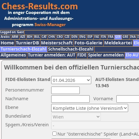
Logged on: Gast
Arabic
ARM
AZE
BIH
BUL
CAT
CHN
CRO
CZE
DEN
ENG
ESP
FAI
FIN
FRA
GER
GRE
INA
I
Home
TurnierDB
Meisterschaft
Foto-Galerie
Meldekartei
El
Turnierschach-Elozahl
Schnellschach-Elozahl
Allgemeines
Turnier anmelden: AUT
FIDE
Spieler anmelden
Elo AU
Willkommen bei den offiziellen Turnierscha
FIDE-Elolisten Stand
AUT-Elolisten Stand
13.945
Personennummer
Nachname
Vorname
Ebene
Bundesland
Spgem./Kreis/Verein
Nur "österreichische" Spieler (Land=A