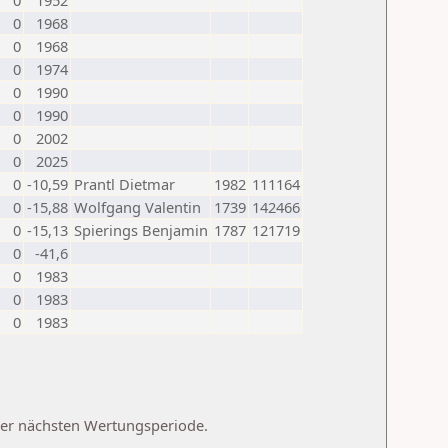
0
1952
0
1968
0
1968
0
1974
0
1990
0
1990
0
2002
0
2025
0
-10,59
Prantl Dietmar
1982
111164
0
-15,88
Wolfgang Valentin
1739
142466
0
-15,13
Spierings Benjamin
1787
121719
0
-41,6
0
1983
0
1983
0
1983
 der nächsten Wertungsperiode.