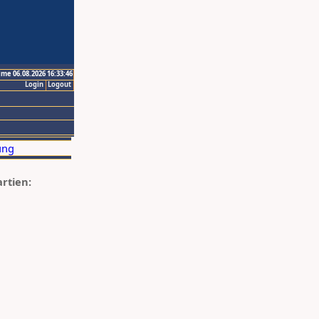
ime 06.08.2026 16:33:46
Login
Logout
artien: