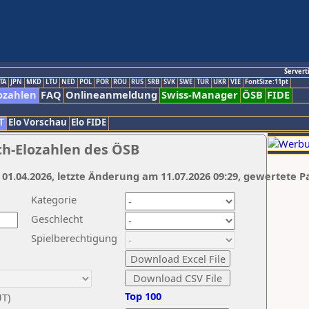
Servert
TA
JPN
MKD
LTU
NED
POL
POR
ROU
RUS
SRB
SVK
SWE
TUR
UKR
VIE
FontSize:11pt
ozahlen
FAQ
Onlineanmeldung
Swiss-Manager
ÖSB
FIDE
T
Elo Vorschau
Elo FIDE
ch-Elozahlen des ÖSB
 01.04.2026, letzte Änderung am 11.07.2026 09:29, gewertete P
Kategorie
Geschlecht
Spielberechtigung
Top 100
UT)