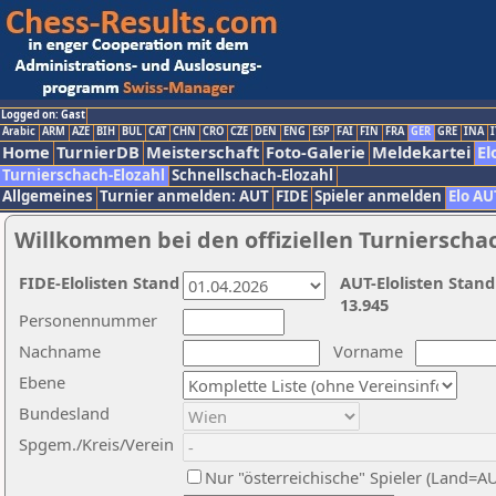
Logged on: Gast
Arabic
ARM
AZE
BIH
BUL
CAT
CHN
CRO
CZE
DEN
ENG
ESP
FAI
FIN
FRA
GER
GRE
INA
I
Home
TurnierDB
Meisterschaft
Foto-Galerie
Meldekartei
El
Turnierschach-Elozahl
Schnellschach-Elozahl
Allgemeines
Turnier anmelden: AUT
FIDE
Spieler anmelden
Elo AU
Willkommen bei den offiziellen Turnierscha
FIDE-Elolisten Stand
AUT-Elolisten Stand
13.945
Personennummer
Nachname
Vorname
Ebene
Bundesland
Spgem./Kreis/Verein
Nur "österreichische" Spieler (Land=A