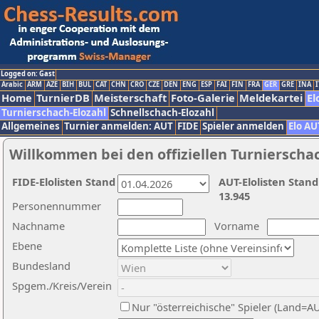
Logged on: Gast
Arabic
ARM
AZE
BIH
BUL
CAT
CHN
CRO
CZE
DEN
ENG
ESP
FAI
FIN
FRA
GER
GRE
INA
I
Home
TurnierDB
Meisterschaft
Foto-Galerie
Meldekartei
El
Turnierschach-Elozahl
Schnellschach-Elozahl
Allgemeines
Turnier anmelden: AUT
FIDE
Spieler anmelden
Elo AU
Willkommen bei den offiziellen Turnierscha
FIDE-Elolisten Stand
AUT-Elolisten Stand
13.945
Personennummer
Nachname
Vorname
Ebene
Bundesland
Spgem./Kreis/Verein
Nur "österreichische" Spieler (Land=A