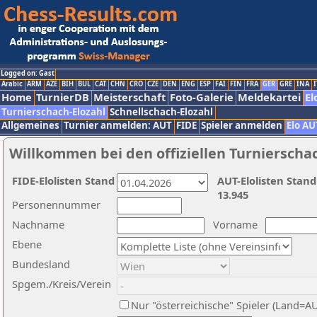
Logged on: Gast
Arabic
ARM
AZE
BIH
BUL
CAT
CHN
CRO
CZE
DEN
ENG
ESP
FAI
FIN
FRA
GER
GRE
INA
I
Home
TurnierDB
Meisterschaft
Foto-Galerie
Meldekartei
El
Turnierschach-Elozahl
Schnellschach-Elozahl
Allgemeines
Turnier anmelden: AUT
FIDE
Spieler anmelden
Elo AU
Willkommen bei den offiziellen Turnierscha
FIDE-Elolisten Stand
AUT-Elolisten Stand
13.945
Personennummer
Nachname
Vorname
Ebene
Bundesland
Spgem./Kreis/Verein
Nur "österreichische" Spieler (Land=A