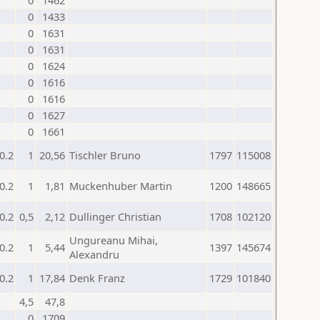
0
1462
0
1433
0
1631
0
1631
0
1624
0
1616
0
1616
0
1627
0
1661
0.2
1
20,56
Tischler Bruno
1797
115008
0.2
1
1,81
Muckenhuber Martin
1200
148665
0.2
0,5
2,12
Dullinger Christian
1708
102120
Ungureanu Mihai,
0.2
1
5,44
1397
145674
Alexandru
0.2
1
17,84
Denk Franz
1729
101840
4,5
47,8
0
1709