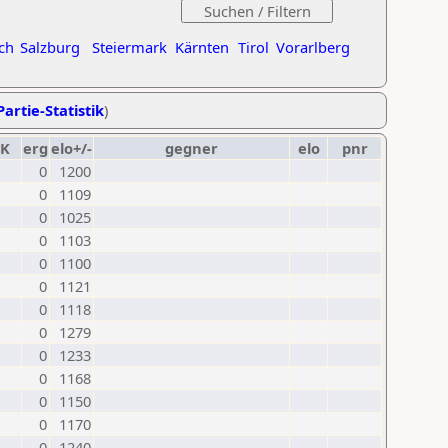
ch
Salzburg
Steiermark
Kärnten
Tirol
Vorarlberg
Partie-Statistik
)
K
erg
elo+/-
gegner
elo
pnr
0
1200
0
1109
0
1025
0
1103
0
1100
0
1121
0
1118
0
1279
0
1233
0
1168
0
1150
0
1170
0
1240