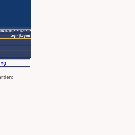
ime 07.08.2026 06:02:02
Login
Logout
artien: