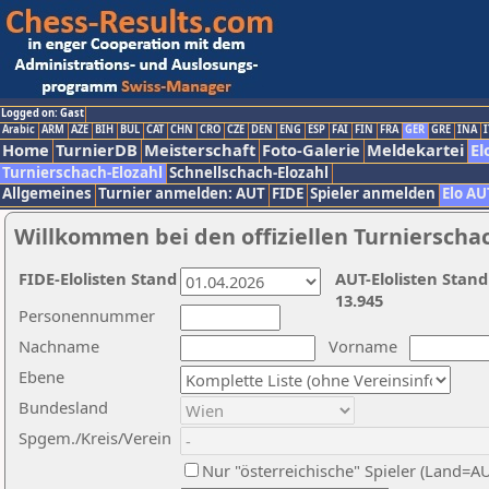
Logged on: Gast
Arabic
ARM
AZE
BIH
BUL
CAT
CHN
CRO
CZE
DEN
ENG
ESP
FAI
FIN
FRA
GER
GRE
INA
I
Home
TurnierDB
Meisterschaft
Foto-Galerie
Meldekartei
El
Turnierschach-Elozahl
Schnellschach-Elozahl
Allgemeines
Turnier anmelden: AUT
FIDE
Spieler anmelden
Elo AU
Willkommen bei den offiziellen Turnierscha
FIDE-Elolisten Stand
AUT-Elolisten Stand
13.945
Personennummer
Nachname
Vorname
Ebene
Bundesland
Spgem./Kreis/Verein
Nur "österreichische" Spieler (Land=A