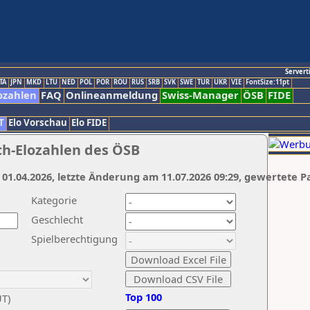
Servert
TA
JPN
MKD
LTU
NED
POL
POR
ROU
RUS
SRB
SVK
SWE
TUR
UKR
VIE
FontSize:11pt
ozahlen
FAQ
Onlineanmeldung
Swiss-Manager
ÖSB
FIDE
T
Elo Vorschau
Elo FIDE
ch-Elozahlen des ÖSB
 01.04.2026, letzte Änderung am 11.07.2026 09:29, gewertete P
Kategorie
Geschlecht
Spielberechtigung
Top 100
UT)