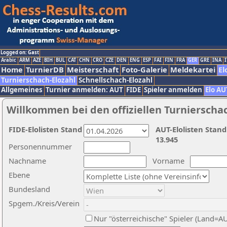
Logged on: Gast
Arabic
ARM
AZE
BIH
BUL
CAT
CHN
CRO
CZE
DEN
ENG
ESP
FAI
FIN
FRA
GER
GRE
INA
I
Home
TurnierDB
Meisterschaft
Foto-Galerie
Meldekartei
El
Turnierschach-Elozahl
Schnellschach-Elozahl
Allgemeines
Turnier anmelden: AUT
FIDE
Spieler anmelden
Elo AU
Willkommen bei den offiziellen Turnierscha
FIDE-Elolisten Stand
AUT-Elolisten Stand
13.945
Personennummer
Nachname
Vorname
Ebene
Bundesland
Spgem./Kreis/Verein
Nur "österreichische" Spieler (Land=A