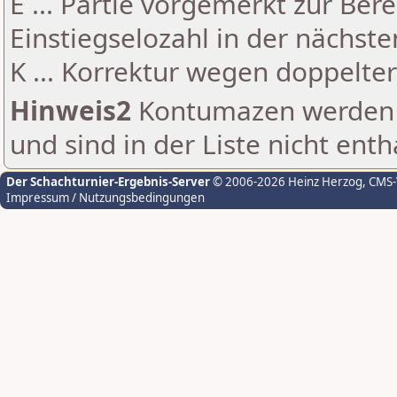
E ... Partie vorgemerkt zur Be
Einstiegselozahl in der nächst
K ... Korrektur wegen doppelt
Hinweis2
Kontumazen werden g
und sind in der Liste nicht enth
Der Schachturnier-Ergebnis-Server
© 2006-2026 Heinz Herzog
, CMS
Impressum / Nutzungsbedingungen