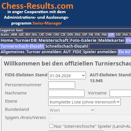
Logged on: Gast
Arabic
ARM
AZE
BIH
BUL
CAT
CHN
CRO
CZE
DEN
ENG
ESP
FAI
FIN
FRA
GER
GRE
INA
I
Home
TurnierDB
Meisterschaft
Foto-Galerie
Meldekartei
El
Turnierschach-Elozahl
Schnellschach-Elozahl
Allgemeines
Turnier anmelden: AUT
FIDE
Spieler anmelden
Elo AU
Willkommen bei den offiziellen Turnierscha
FIDE-Elolisten Stand
AUT-Elolisten Stand
13.945
Personennummer
Nachname
Vorname
Ebene
Bundesland
Spgem./Kreis/Verein
Nur "österreichische" Spieler (Land=A