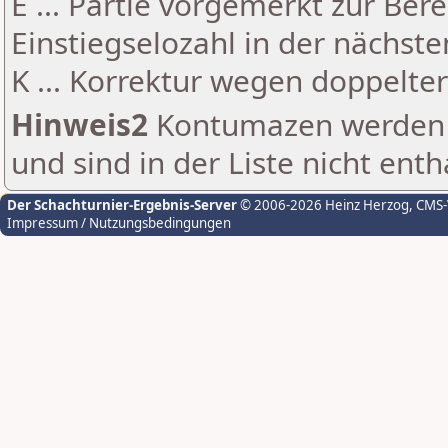
E ... Partie vorgemerkt zur Be
Einstiegselozahl in der nächst
K ... Korrektur wegen doppelt
Hinweis2
Kontumazen werden g
und sind in der Liste nicht enth
Der Schachturnier-Ergebnis-Server
© 2006-2026 Heinz Herzog
, CMS
Impressum / Nutzungsbedingungen