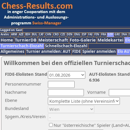
Logged on: Gast
Arabic
ARM
AZE
BIH
BUL
CAT
CHN
CRO
CZE
DEN
ENG
ESP
FAI
FIN
FRA
GER
GRE
INA
I
Home
TurnierDB
Meisterschaft
Foto-Galerie
Meldekartei
El
Turnierschach-Elozahl
Schnellschach-Elozahl
Allgemeines
Turnier anmelden: AUT
FIDE
Spieler anmelden
Elo AU
Willkommen bei den offiziellen Turnierscha
FIDE-Elolisten Stand
AUT-Elolisten Stand
6.936
Personennummer
Nachname
Vorname
Ebene
Bundesland
Spgem./Kreis/Verein
Nur "österreichische" Spieler (Land=A