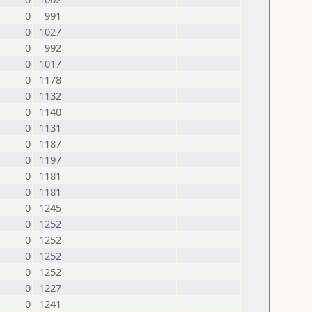
0
991
0
1027
0
992
0
1017
0
1178
0
1132
0
1140
0
1131
0
1187
0
1197
0
1181
0
1181
0
1245
0
1252
0
1252
0
1252
0
1252
0
1227
0
1241