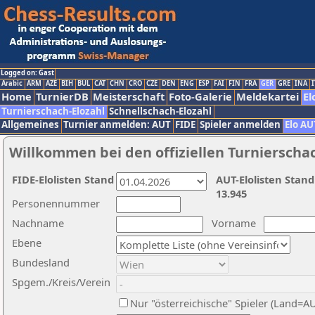
Logged on: Gast
Arabic
ARM
AZE
BIH
BUL
CAT
CHN
CRO
CZE
DEN
ENG
ESP
FAI
FIN
FRA
GER
GRE
INA
I
Home
TurnierDB
Meisterschaft
Foto-Galerie
Meldekartei
El
Turnierschach-Elozahl
Schnellschach-Elozahl
Allgemeines
Turnier anmelden: AUT
FIDE
Spieler anmelden
Elo AU
Willkommen bei den offiziellen Turnierscha
FIDE-Elolisten Stand
AUT-Elolisten Stand
13.945
Personennummer
Nachname
Vorname
Ebene
Bundesland
Spgem./Kreis/Verein
Nur "österreichische" Spieler (Land=A