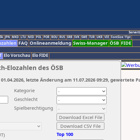
Servert
TA
JPN
MKD
LTU
NED
POL
POR
ROU
RUS
SRB
SVK
SWE
TUR
UKR
VIE
FontSize:11pt
ozahlen
FAQ
Onlineanmeldung
Swiss-Manager
ÖSB
FIDE
T
Elo Vorschau
Elo FIDE
ch-Elozahlen des ÖSB
 01.04.2026, letzte Änderung am 11.07.2026 09:29, gewertete P
Kategorie
Geschlecht
Spielberechtigung
Top 100
UT)