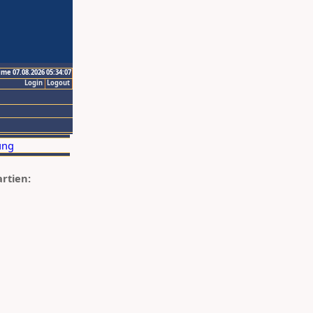
ime 07.08.2026 05:34:07
Login
Logout
artien: