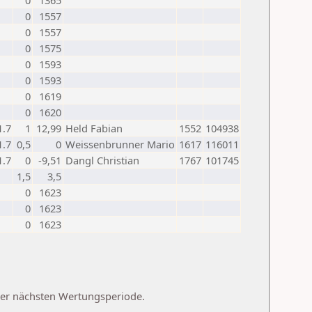
0
1365
0
1557
0
1557
0
1575
0
1593
0
1593
0
1619
0
1620
1.7
1
12,99
Held Fabian
1552
104938
1.7
0,5
0
Weissenbrunner Mario
1617
116011
1.7
0
-9,51
Dangl Christian
1767
101745
1,5
3,5
0
1623
0
1623
0
1623
 der nächsten Wertungsperiode.