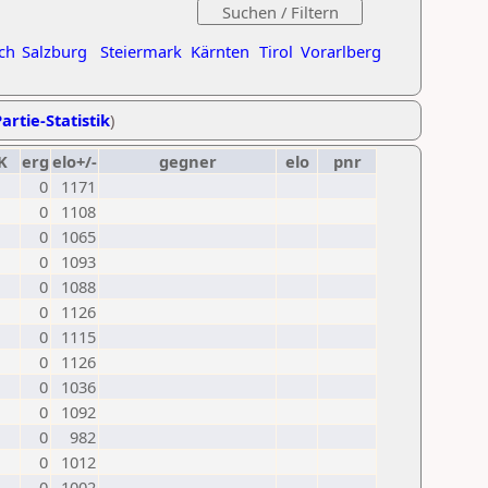
ch
Salzburg
Steiermark
Kärnten
Tirol
Vorarlberg
artie-Statistik
)
K
erg
elo+/-
gegner
elo
pnr
0
1171
0
1108
0
1065
0
1093
0
1088
0
1126
0
1115
0
1126
0
1036
0
1092
0
982
0
1012
0
1002