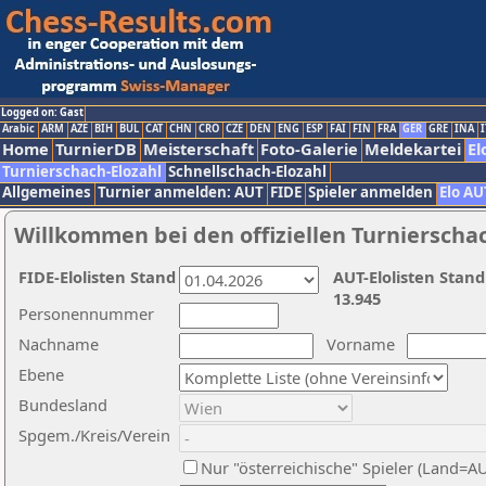
Logged on: Gast
Arabic
ARM
AZE
BIH
BUL
CAT
CHN
CRO
CZE
DEN
ENG
ESP
FAI
FIN
FRA
GER
GRE
INA
I
Home
TurnierDB
Meisterschaft
Foto-Galerie
Meldekartei
El
Turnierschach-Elozahl
Schnellschach-Elozahl
Allgemeines
Turnier anmelden: AUT
FIDE
Spieler anmelden
Elo AU
Willkommen bei den offiziellen Turnierscha
FIDE-Elolisten Stand
AUT-Elolisten Stand
13.945
Personennummer
Nachname
Vorname
Ebene
Bundesland
Spgem./Kreis/Verein
Nur "österreichische" Spieler (Land=A