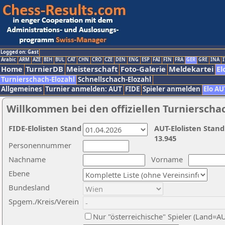
Logged on: Gast
Arabic
ARM
AZE
BIH
BUL
CAT
CHN
CRO
CZE
DEN
ENG
ESP
FAI
FIN
FRA
GER
GRE
INA
I
Home
TurnierDB
Meisterschaft
Foto-Galerie
Meldekartei
El
Turnierschach-Elozahl
Schnellschach-Elozahl
Allgemeines
Turnier anmelden: AUT
FIDE
Spieler anmelden
Elo AU
Willkommen bei den offiziellen Turnierscha
FIDE-Elolisten Stand
AUT-Elolisten Stand
13.945
Personennummer
Nachname
Vorname
Ebene
Bundesland
Spgem./Kreis/Verein
Nur "österreichische" Spieler (Land=A