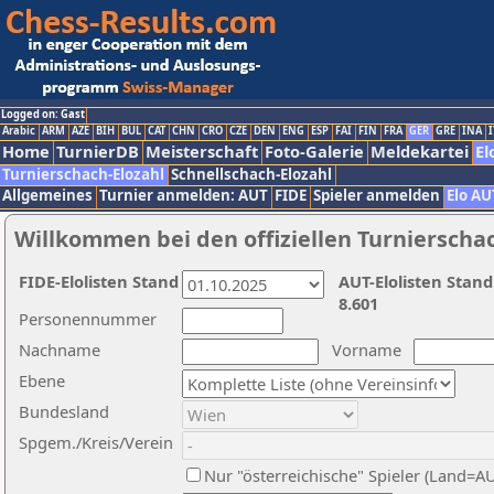
Logged on: Gast
Arabic
ARM
AZE
BIH
BUL
CAT
CHN
CRO
CZE
DEN
ENG
ESP
FAI
FIN
FRA
GER
GRE
INA
I
Home
TurnierDB
Meisterschaft
Foto-Galerie
Meldekartei
El
Turnierschach-Elozahl
Schnellschach-Elozahl
Allgemeines
Turnier anmelden: AUT
FIDE
Spieler anmelden
Elo AU
Willkommen bei den offiziellen Turnierscha
FIDE-Elolisten Stand
AUT-Elolisten Stand
8.601
Personennummer
Nachname
Vorname
Ebene
Bundesland
Spgem./Kreis/Verein
Nur "österreichische" Spieler (Land=A