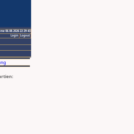
ime 06.08.2026 22:29:43
Login
Logout
artien: