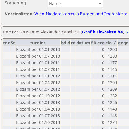
Sortierung
Vereinslisten:
Wien
Niederösterreich
Burgenland
Oberösterrei
Pnr:123378 Name: Alexander Kapelarie (
Grafik Elo-Zeitreihe
,
G
tnr
St
turnier
bdld
rd
datum
f
K
erg
elo+/-
gegn
Elozahl per 01.01.2010
0
1200
Elozahl per 01.07.2010
0
1200
Elozahl per 01.01.2011
0
1177
Elozahl per 01.07.2011
0
1146
Elozahl per 01.01.2012
0
1211
Elozahl per 01.04.2012
0
1209
Elozahl per 01.07.2012
0
1209
Elozahl per 01.10.2012
0
1232
Elozahl per 01.01.2013
0
1226
Elozahl per 01.04.2013
0
1148
Elozahl per 01.07.2013
0
1148
Elozahl per 01.10.2013
0
1274
Elozahl per 01.01.2014
0
1344