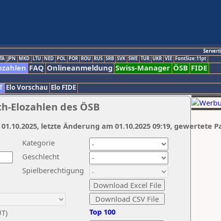
Servert
TA
JPN
MKD
LTU
NED
POL
POR
ROU
RUS
SRB
SVK
SWE
TUR
UKR
VIE
FontSize:11pt
ozahlen
FAQ
Onlineanmeldung
Swiss-Manager
ÖSB
FIDE
T
Elo Vorschau
Elo FIDE
ch-Elozahlen des ÖSB
 01.10.2025, letzte Änderung am 01.10.2025 09:19, gewertete P
Kategorie
Geschlecht
Spielberechtigung
Top 100
UT)