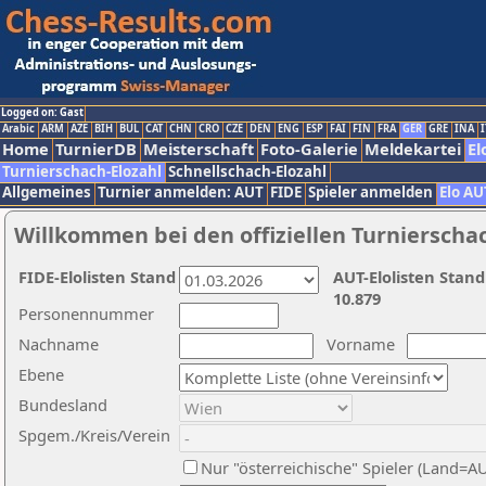
Logged on: Gast
Arabic
ARM
AZE
BIH
BUL
CAT
CHN
CRO
CZE
DEN
ENG
ESP
FAI
FIN
FRA
GER
GRE
INA
I
Home
TurnierDB
Meisterschaft
Foto-Galerie
Meldekartei
El
Turnierschach-Elozahl
Schnellschach-Elozahl
Allgemeines
Turnier anmelden: AUT
FIDE
Spieler anmelden
Elo AU
Willkommen bei den offiziellen Turnierscha
FIDE-Elolisten Stand
AUT-Elolisten Stand
10.879
Personennummer
Nachname
Vorname
Ebene
Bundesland
Spgem./Kreis/Verein
Nur "österreichische" Spieler (Land=A