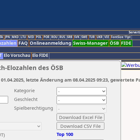
Servert
TA
JPN
MKD
LTU
NED
POL
POR
ROU
RUS
SRB
SVK
SWE
TUR
UKR
VIE
FontSize:11pt
ozahlen
FAQ
Onlineanmeldung
Swiss-Manager
ÖSB
FIDE
T
Elo Vorschau
Elo FIDE
ch-Elozahlen des ÖSB
 01.04.2025, letzte Änderung am 08.04.2025 09:23, gewertete P
Kategorie
Geschlecht
Spielberechtigung
Top 100
UT)