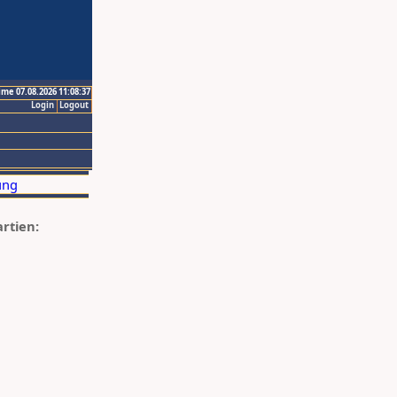
ime 07.08.2026 11:08:37
Login
Logout
artien: