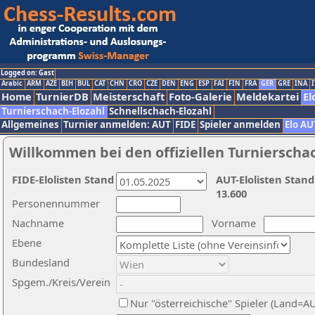
Logged on: Gast
Arabic
ARM
AZE
BIH
BUL
CAT
CHN
CRO
CZE
DEN
ENG
ESP
FAI
FIN
FRA
GER
GRE
INA
I
Home
TurnierDB
Meisterschaft
Foto-Galerie
Meldekartei
El
Turnierschach-Elozahl
Schnellschach-Elozahl
Allgemeines
Turnier anmelden: AUT
FIDE
Spieler anmelden
Elo AU
Willkommen bei den offiziellen Turnierscha
FIDE-Elolisten Stand
AUT-Elolisten Stand
13.600
Personennummer
Nachname
Vorname
Ebene
Bundesland
Spgem./Kreis/Verein
Nur "österreichische" Spieler (Land=A