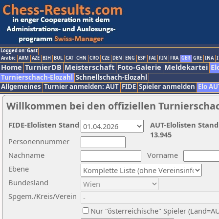
Logged on: Gast
Arabic
ARM
AZE
BIH
BUL
CAT
CHN
CRO
CZE
DEN
ENG
ESP
FAI
FIN
FRA
GER
GRE
INA
I
Home
TurnierDB
Meisterschaft
Foto-Galerie
Meldekartei
El
Turnierschach-Elozahl
Schnellschach-Elozahl
Allgemeines
Turnier anmelden: AUT
FIDE
Spieler anmelden
Elo AU
Willkommen bei den offiziellen Turnierscha
FIDE-Elolisten Stand
AUT-Elolisten Stand
13.945
Personennummer
Nachname
Vorname
Ebene
Bundesland
Spgem./Kreis/Verein
Nur "österreichische" Spieler (Land=A