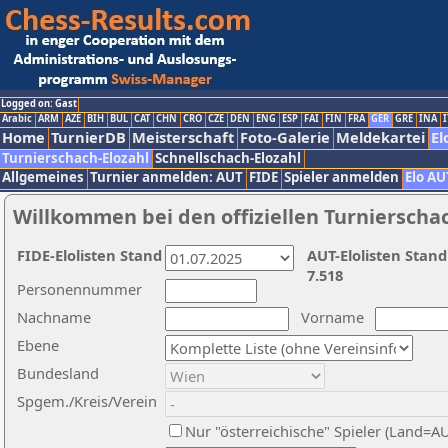
Logged on: Gast
Arabic
ARM
AZE
BIH
BUL
CAT
CHN
CRO
CZE
DEN
ENG
ESP
FAI
FIN
FRA
GER
GRE
INA
I
Home
TurnierDB
Meisterschaft
Foto-Galerie
Meldekartei
El
Turnierschach-Elozahl
Schnellschach-Elozahl
Allgemeines
Turnier anmelden: AUT
FIDE
Spieler anmelden
Elo AU
Willkommen bei den offiziellen Turnierscha
FIDE-Elolisten Stand
AUT-Elolisten Stand
7.518
Personennummer
Nachname
Vorname
Ebene
Bundesland
Spgem./Kreis/Verein
Nur "österreichische" Spieler (Land=A