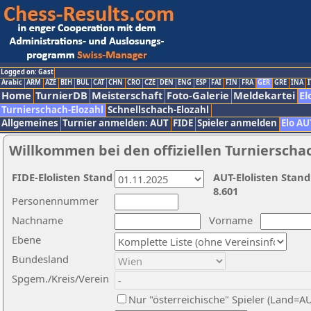
Logged on: Gast
Arabic
ARM
AZE
BIH
BUL
CAT
CHN
CRO
CZE
DEN
ENG
ESP
FAI
FIN
FRA
GER
GRE
INA
I
Home
TurnierDB
Meisterschaft
Foto-Galerie
Meldekartei
El
Turnierschach-Elozahl
Schnellschach-Elozahl
Allgemeines
Turnier anmelden: AUT
FIDE
Spieler anmelden
Elo AU
Willkommen bei den offiziellen Turnierscha
FIDE-Elolisten Stand
AUT-Elolisten Stand
8.601
Personennummer
Nachname
Vorname
Ebene
Bundesland
Spgem./Kreis/Verein
Nur "österreichische" Spieler (Land=A