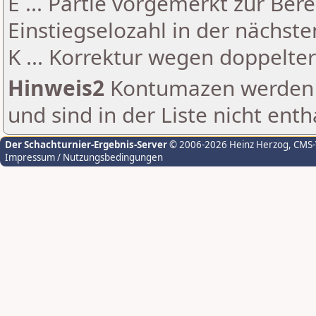
E ... Partie vorgemerkt zur Be
Einstiegselozahl in der nächst
K ... Korrektur wegen doppelt
Hinweis2
Kontumazen werden g
und sind in der Liste nicht enth
Der Schachturnier-Ergebnis-Server
© 2006-2026 Heinz Herzog
, CMS
Impressum / Nutzungsbedingungen