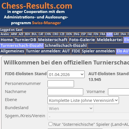
Logged on: Gast
Arabic
ARM
AZE
BIH
BUL
CAT
CHN
CRO
CZE
DEN
ENG
ESP
FAI
FIN
FRA
GER
GRE
INA
I
Home
TurnierDB
Meisterschaft
Foto-Galerie
Meldekartei
El
Turnierschach-Elozahl
Schnellschach-Elozahl
Allgemeines
Turnier anmelden: AUT
FIDE
Spieler anmelden
Elo AU
Willkommen bei den offiziellen Turnierscha
FIDE-Elolisten Stand
AUT-Elolisten Stand
13.945
Personennummer
Nachname
Vorname
Ebene
Bundesland
Spgem./Kreis/Verein
Nur "österreichische" Spieler (Land=A