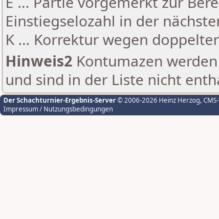
E ... Partie vorgemerkt zur Be
Einstiegselozahl in der nächst
K ... Korrektur wegen doppelt
Hinweis2
Kontumazen werden g
und sind in der Liste nicht enth
Der Schachturnier-Ergebnis-Server
© 2006-2026 Heinz Herzog
, CMS
Impressum / Nutzungsbedingungen