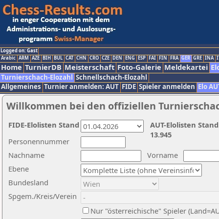
Logged on: Gast
Arabic
ARM
AZE
BIH
BUL
CAT
CHN
CRO
CZE
DEN
ENG
ESP
FAI
FIN
FRA
GER
GRE
INA
I
Home
TurnierDB
Meisterschaft
Foto-Galerie
Meldekartei
El
Turnierschach-Elozahl
Schnellschach-Elozahl
Allgemeines
Turnier anmelden: AUT
FIDE
Spieler anmelden
Elo AU
Willkommen bei den offiziellen Turnierscha
FIDE-Elolisten Stand
AUT-Elolisten Stand
13.945
Personennummer
Nachname
Vorname
Ebene
Bundesland
Spgem./Kreis/Verein
Nur "österreichische" Spieler (Land=A