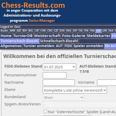
Logged on: Gast
Arabic
ARM
AZE
BIH
BUL
CAT
CHN
CRO
CZE
DEN
ENG
ESP
FAI
FIN
FRA
GER
GRE
INA
I
Home
TurnierDB
Meisterschaft
Foto-Galerie
Meldekartei
El
Turnierschach-Elozahl
Schnellschach-Elozahl
Allgemeines
Turnier anmelden: AUT
FIDE
Spieler anmelden
Elo AU
Willkommen bei den offiziellen Turnierscha
FIDE-Elolisten Stand
AUT-Elolisten Stand
7.518
Personennummer
Nachname
Vorname
Ebene
Bundesland
Spgem./Kreis/Verein
Nur "österreichische" Spieler (Land=A