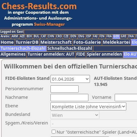
Logged on: Gast
Arabic
ARM
AZE
BIH
BUL
CAT
CHN
CRO
CZE
DEN
ENG
ESP
FAI
FIN
FRA
GER
GRE
INA
I
Home
TurnierDB
Meisterschaft
Foto-Galerie
Meldekartei
El
Turnierschach-Elozahl
Schnellschach-Elozahl
Allgemeines
Turnier anmelden: AUT
FIDE
Spieler anmelden
Elo AU
Willkommen bei den offiziellen Turnierscha
FIDE-Elolisten Stand
AUT-Elolisten Stand
13.945
Personennummer
Nachname
Vorname
Ebene
Bundesland
Spgem./Kreis/Verein
Nur "österreichische" Spieler (Land=A