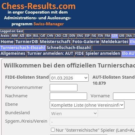
Logged on: Gast
Arabic
ARM
AZE
BIH
BUL
CAT
CHN
CRO
CZE
DEN
ENG
ESP
FAI
FIN
FRA
GER
GRE
INA
I
Home
TurnierDB
Meisterschaft
Foto-Galerie
Meldekartei
El
Turnierschach-Elozahl
Schnellschach-Elozahl
Allgemeines
Turnier anmelden: AUT
FIDE
Spieler anmelden
Elo AU
Willkommen bei den offiziellen Turnierscha
FIDE-Elolisten Stand
AUT-Elolisten Stand
10.879
Personennummer
Nachname
Vorname
Ebene
Bundesland
Spgem./Kreis/Verein
Nur "österreichische" Spieler (Land=A