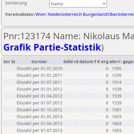
Sortierung
Vereinslisten:
Wien
Niederösterreich
Burgenland
Oberösterrei
Pnr:123174 Name: Nikolaus Ma
Grafik Partie-Statistik
)
tnr
St
turnier
bdld
rd
datum
f
K
erg
elo+/-
gegn
Elozahl per 01.07.2010
0
1395
Elozahl per 01.01.2011
0
1376
Elozahl per 01.07.2011
0
1514
Elozahl per 01.01.2012
0
1539
Elozahl per 01.04.2012
0
1539
Elozahl per 01.07.2012
0
1539
Elozahl per 01.10.2012
0
1581
Elozahl per 01.01.2013
0
1653
Elozahl per 01.04.2013
0
1663
Elozahl per 01.07.2013
0
1663