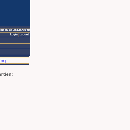
ime 07.08.2026 05:00:40
Login
Logout
artien: