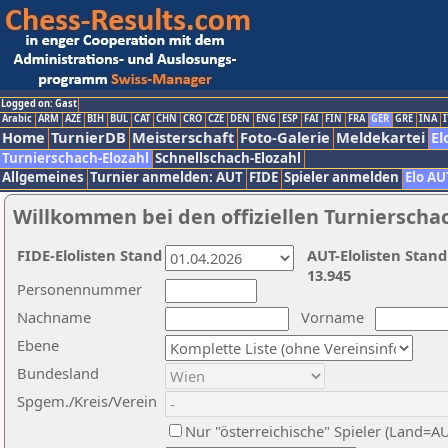
Logged on: Gast
Arabic
ARM
AZE
BIH
BUL
CAT
CHN
CRO
CZE
DEN
ENG
ESP
FAI
FIN
FRA
GER
GRE
INA
I
Home
TurnierDB
Meisterschaft
Foto-Galerie
Meldekartei
El
Turnierschach-Elozahl
Schnellschach-Elozahl
Allgemeines
Turnier anmelden: AUT
FIDE
Spieler anmelden
Elo AU
Willkommen bei den offiziellen Turnierscha
FIDE-Elolisten Stand
AUT-Elolisten Stand
13.945
Personennummer
Nachname
Vorname
Ebene
Bundesland
Spgem./Kreis/Verein
Nur "österreichische" Spieler (Land=A