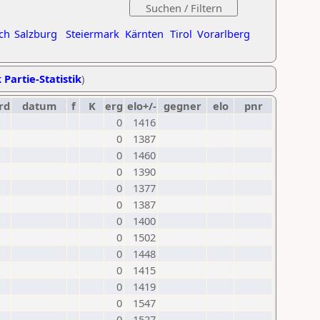
ch
Salzburg
Steiermark
Kärnten
Tirol
Vorarlberg
 Partie-Statistik
)
rd
datum
f
K
erg
elo+/-
gegner
elo
pnr
0
1416
0
1387
0
1460
0
1390
0
1377
0
1387
0
1400
0
1502
0
1448
0
1415
0
1419
0
1547
0
1527