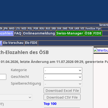
Servert
TA
JPN
MKD
LTU
NED
POL
POR
ROU
RUS
SRB
SVK
SWE
TUR
UKR
VIE
FontSize:11pt
ozahlen
FAQ
Onlineanmeldung
Swiss-Manager
ÖSB
FIDE
T
Elo Vorschau
Elo FIDE
ch-Elozahlen des ÖSB
 01.04.2026, letzte Änderung am 11.07.2026 09:29, gewertete P
Kategorie
Geschlecht
Spielberechtigung
Top 100
UT)