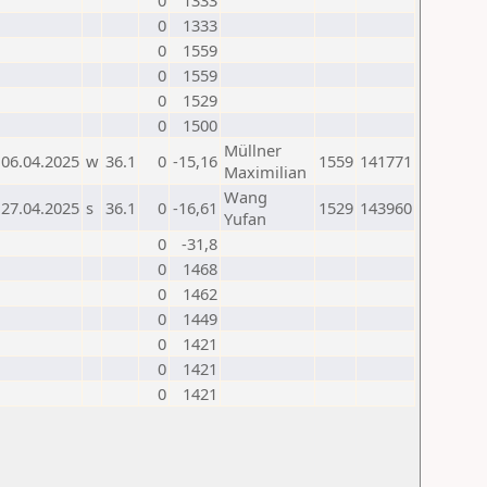
0
1333
0
1333
0
1559
0
1559
0
1529
0
1500
Müllner
06.04.2025
w
36.1
0
-15,16
1559
141771
Maximilian
Wang
27.04.2025
s
36.1
0
-16,61
1529
143960
Yufan
0
-31,8
0
1468
0
1462
0
1449
0
1421
0
1421
0
1421