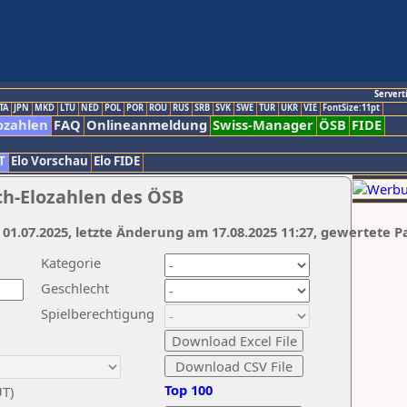
Servert
TA
JPN
MKD
LTU
NED
POL
POR
ROU
RUS
SRB
SVK
SWE
TUR
UKR
VIE
FontSize:11pt
ozahlen
FAQ
Onlineanmeldung
Swiss-Manager
ÖSB
FIDE
T
Elo Vorschau
Elo FIDE
ch-Elozahlen des ÖSB
 01.07.2025, letzte Änderung am 17.08.2025 11:27, gewertete P
Kategorie
Geschlecht
Spielberechtigung
Top 100
UT)