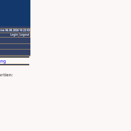
ime 06.08.2026 10:23:03
Login
Logout
artien: