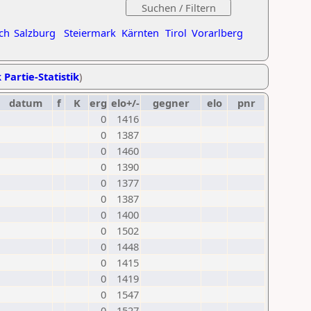
ch
Salzburg
Steiermark
Kärnten
Tirol
Vorarlberg
 Partie-Statistik
)
datum
f
K
erg
elo+/-
gegner
elo
pnr
0
1416
0
1387
0
1460
0
1390
0
1377
0
1387
0
1400
0
1502
0
1448
0
1415
0
1419
0
1547
0
1527