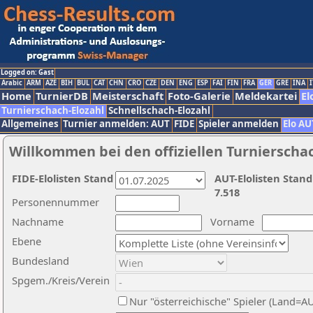
Logged on: Gast
Arabic
ARM
AZE
BIH
BUL
CAT
CHN
CRO
CZE
DEN
ENG
ESP
FAI
FIN
FRA
GER
GRE
INA
I
Home
TurnierDB
Meisterschaft
Foto-Galerie
Meldekartei
El
Turnierschach-Elozahl
Schnellschach-Elozahl
Allgemeines
Turnier anmelden: AUT
FIDE
Spieler anmelden
Elo AU
Willkommen bei den offiziellen Turnierscha
FIDE-Elolisten Stand
AUT-Elolisten Stand
7.518
Personennummer
Nachname
Vorname
Ebene
Bundesland
Spgem./Kreis/Verein
Nur "österreichische" Spieler (Land=A