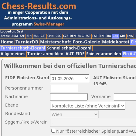
Logged on: Gast
Arabic
ARM
AZE
BIH
BUL
CAT
CHN
CRO
CZE
DEN
ENG
ESP
FAI
FIN
FRA
GER
GRE
INA
I
Home
TurnierDB
Meisterschaft
Foto-Galerie
Meldekartei
El
Turnierschach-Elozahl
Schnellschach-Elozahl
Allgemeines
Turnier anmelden: AUT
FIDE
Spieler anmelden
Elo AU
Willkommen bei den offiziellen Turnierscha
FIDE-Elolisten Stand
AUT-Elolisten Stand
13.945
Personennummer
Nachname
Vorname
Ebene
Bundesland
Spgem./Kreis/Verein
Nur "österreichische" Spieler (Land=A