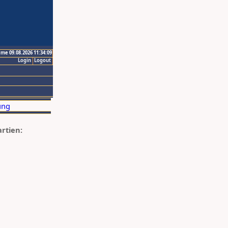
ime 09.08.2026 11:34:09
Login
Logout
artien: