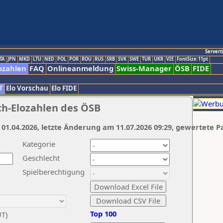
Servert
TA
JPN
MKD
LTU
NED
POL
POR
ROU
RUS
SRB
SVK
SWE
TUR
UKR
VIE
FontSize:11pt
ozahlen
FAQ
Onlineanmeldung
Swiss-Manager
ÖSB
FIDE
T
Elo Vorschau
Elo FIDE
ch-Elozahlen des ÖSB
 01.04.2026, letzte Änderung am 11.07.2026 09:29, gewertete P
Kategorie
Geschlecht
Spielberechtigung
Top 100
UT)