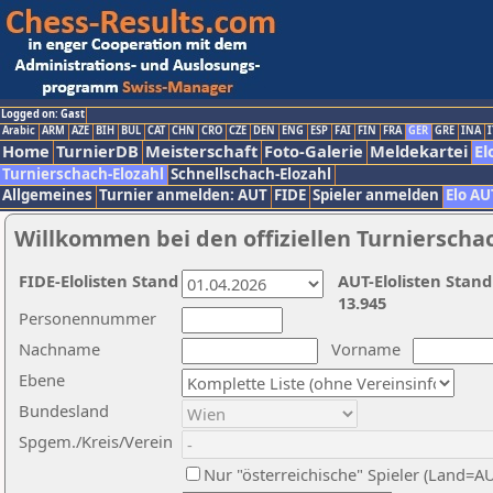
Logged on: Gast
Arabic
ARM
AZE
BIH
BUL
CAT
CHN
CRO
CZE
DEN
ENG
ESP
FAI
FIN
FRA
GER
GRE
INA
I
Home
TurnierDB
Meisterschaft
Foto-Galerie
Meldekartei
El
Turnierschach-Elozahl
Schnellschach-Elozahl
Allgemeines
Turnier anmelden: AUT
FIDE
Spieler anmelden
Elo AU
Willkommen bei den offiziellen Turnierscha
FIDE-Elolisten Stand
AUT-Elolisten Stand
13.945
Personennummer
Nachname
Vorname
Ebene
Bundesland
Spgem./Kreis/Verein
Nur "österreichische" Spieler (Land=A