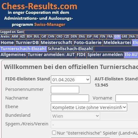
Logged on: Gast
Arabic
ARM
AZE
BIH
BUL
CAT
CHN
CRO
CZE
DEN
ENG
ESP
FAI
FIN
FRA
GER
GRE
INA
I
Home
TurnierDB
Meisterschaft
Foto-Galerie
Meldekartei
El
Turnierschach-Elozahl
Schnellschach-Elozahl
Allgemeines
Turnier anmelden: AUT
FIDE
Spieler anmelden
Elo AU
Willkommen bei den offiziellen Turnierscha
FIDE-Elolisten Stand
AUT-Elolisten Stand
13.945
Personennummer
Nachname
Vorname
Ebene
Bundesland
Spgem./Kreis/Verein
Nur "österreichische" Spieler (Land=A