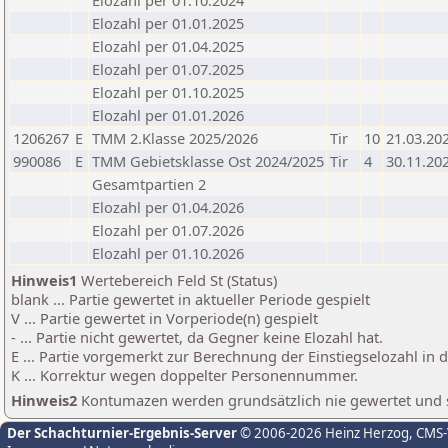
Elozahl per 01.10.2024
Elozahl per 01.01.2025
Elozahl per 01.04.2025
Elozahl per 01.07.2025
Elozahl per 01.10.2025
Elozahl per 01.01.2026
1206267
E
TMM 2.Klasse 2025/2026
Tir
10
21.03.20
990086
E
TMM Gebietsklasse Ost 2024/2025
Tir
4
30.11.20
Gesamtpartien 2
Elozahl per 01.04.2026
Elozahl per 01.07.2026
Elozahl per 01.10.2026
Hinweis1
Wertebereich Feld St (Status)
blank ... Partie gewertet in aktueller Periode gespielt
V ... Partie gewertet in Vorperiode(n) gespielt
- ... Partie nicht gewertet, da Gegner keine Elozahl hat.
E ... Partie vorgemerkt zur Berechnung der Einstiegselozahl in
K ... Korrektur wegen doppelter Personennummer.
Hinweis2
Kontumazen werden grundsätzlich nie gewertet und sin
Der Schachturnier-Ergebnis-Server
© 2006-2026 Heinz Herzog
, CMS