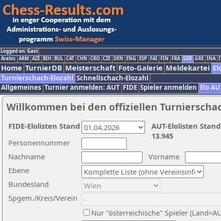
Logged on: Gast
Arabic
ARM
AZE
BIH
BUL
CAT
CHN
CRO
CZE
DEN
ENG
ESP
FAI
FIN
FRA
GER
GRE
INA
I
Home
TurnierDB
Meisterschaft
Foto-Galerie
Meldekartei
El
Turnierschach-Elozahl
Schnellschach-Elozahl
Allgemeines
Turnier anmelden: AUT
FIDE
Spieler anmelden
Elo AU
Willkommen bei den offiziellen Turnierscha
FIDE-Elolisten Stand
AUT-Elolisten Stand
13.945
Personennummer
Nachname
Vorname
Ebene
Bundesland
Spgem./Kreis/Verein
Nur "österreichische" Spieler (Land=A