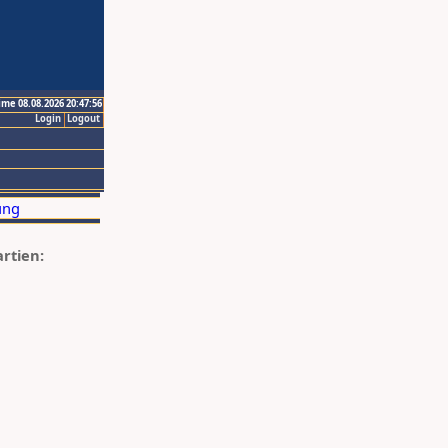
ime 08.08.2026 20:47:56
Login
Logout
artien: