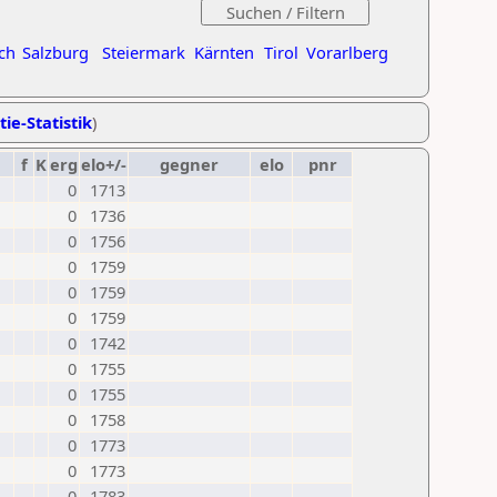
ch
Salzburg
Steiermark
Kärnten
Tirol
Vorarlberg
tie-Statistik
)
f
K
erg
elo+/-
gegner
elo
pnr
0
1713
0
1736
0
1756
0
1759
0
1759
0
1759
0
1742
0
1755
0
1755
0
1758
0
1773
0
1773
0
1783