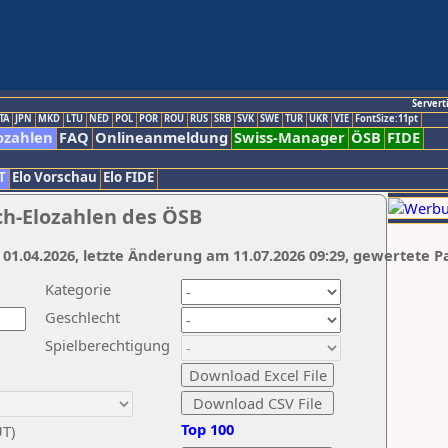
Servert
TA
JPN
MKD
LTU
NED
POL
POR
ROU
RUS
SRB
SVK
SWE
TUR
UKR
VIE
FontSize:11pt
ozahlen
FAQ
Onlineanmeldung
Swiss-Manager
ÖSB
FIDE
T
Elo Vorschau
Elo FIDE
ch-Elozahlen des ÖSB
 01.04.2026, letzte Änderung am 11.07.2026 09:29, gewertete P
Kategorie
Geschlecht
Spielberechtigung
Top 100
UT)