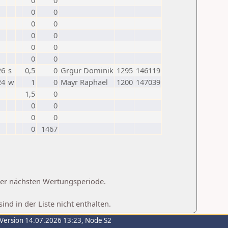
0
0
0
0
0
0
0
0
0
0
0
0
26
s
0,5
0
Grgur Dominik
1295
146119
24
w
1
0
Mayr Raphael
1200
147039
1,5
0
0
0
0
0
0
1467
 der nächsten Wertungsperiode.
d in der Liste nicht enthalten.
-Version 14.07.2026 13:23, Node S2