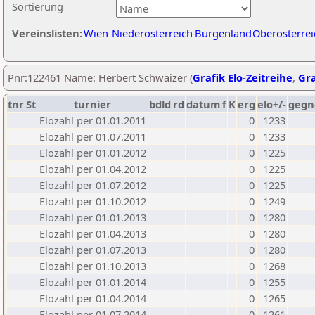
Sortierung
Vereinslisten:
Wien
Niederösterreich
Burgenland
Oberösterrei
Pnr:122461 Name: Herbert Schwaizer (
Grafik Elo-Zeitreihe
,
Gra
tnr
St
turnier
bdld
rd
datum
f
K
erg
elo+/-
gegn
Elozahl per 01.01.2011
0
1233
Elozahl per 01.07.2011
0
1233
Elozahl per 01.01.2012
0
1225
Elozahl per 01.04.2012
0
1225
Elozahl per 01.07.2012
0
1225
Elozahl per 01.10.2012
0
1249
Elozahl per 01.01.2013
0
1280
Elozahl per 01.04.2013
0
1280
Elozahl per 01.07.2013
0
1280
Elozahl per 01.10.2013
0
1268
Elozahl per 01.01.2014
0
1255
Elozahl per 01.04.2014
0
1265
Elozahl per 01.07.2014
0
1261