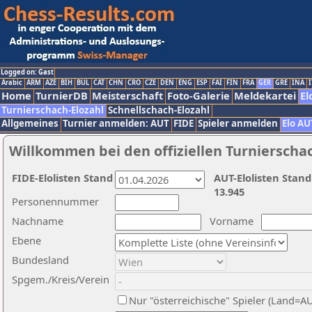
Logged on: Gast
Arabic
ARM
AZE
BIH
BUL
CAT
CHN
CRO
CZE
DEN
ENG
ESP
FAI
FIN
FRA
GER
GRE
INA
I
Home
TurnierDB
Meisterschaft
Foto-Galerie
Meldekartei
El
Turnierschach-Elozahl
Schnellschach-Elozahl
Allgemeines
Turnier anmelden: AUT
FIDE
Spieler anmelden
Elo AU
Willkommen bei den offiziellen Turnierscha
FIDE-Elolisten Stand
AUT-Elolisten Stand
13.945
Personennummer
Nachname
Vorname
Ebene
Bundesland
Spgem./Kreis/Verein
Nur "österreichische" Spieler (Land=A