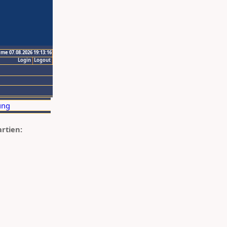
ime 07.08.2026 19:13:16
Login
Logout
artien: