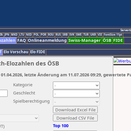
Servert
TA
JPN
MKD
LTU
NED
POL
POR
ROU
RUS
SRB
SVK
SWE
TUR
UKR
VIE
FontSize:11pt
ozahlen
FAQ
Onlineanmeldung
Swiss-Manager
ÖSB
FIDE
T
Elo Vorschau
Elo FIDE
ch-Elozahlen des ÖSB
 01.04.2026, letzte Änderung am 11.07.2026 09:29, gewertete P
Kategorie
Geschlecht
Spielberechtigung
Top 100
UT)