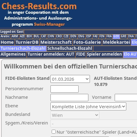
Logged on: Gast
Arabic
ARM
AZE
BIH
BUL
CAT
CHN
CRO
CZE
DEN
ENG
ESP
FAI
FIN
FRA
GER
GRE
INA
I
Home
TurnierDB
Meisterschaft
Foto-Galerie
Meldekartei
El
Turnierschach-Elozahl
Schnellschach-Elozahl
Allgemeines
Turnier anmelden: AUT
FIDE
Spieler anmelden
Elo AU
Willkommen bei den offiziellen Turnierscha
FIDE-Elolisten Stand
AUT-Elolisten Stand
10.879
Personennummer
Nachname
Vorname
Ebene
Bundesland
Spgem./Kreis/Verein
Nur "österreichische" Spieler (Land=A