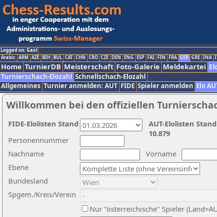
Logged on: Gast
Arabic
ARM
AZE
BIH
BUL
CAT
CHN
CRO
CZE
DEN
ENG
ESP
FAI
FIN
FRA
GER
GRE
INA
I
Home
TurnierDB
Meisterschaft
Foto-Galerie
Meldekartei
El
Turnierschach-Elozahl
Schnellschach-Elozahl
Allgemeines
Turnier anmelden: AUT
FIDE
Spieler anmelden
Elo AU
Willkommen bei den offiziellen Turnierscha
FIDE-Elolisten Stand
AUT-Elolisten Stand
10.879
Personennummer
Nachname
Vorname
Ebene
Bundesland
Spgem./Kreis/Verein
Nur "österreichische" Spieler (Land=A