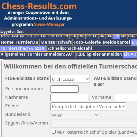
Logged on: Gast
Arabic
ARM
AZE
BIH
BUL
CAT
CHN
CRO
CZE
DEN
ENG
ESP
FAI
FIN
FRA
GER
GRE
INA
I
Home
TurnierDB
Meisterschaft
Foto-Galerie
Meldekartei
El
Turnierschach-Elozahl
Schnellschach-Elozahl
Allgemeines
Turnier anmelden: AUT
FIDE
Spieler anmelden
Elo AU
Willkommen bei den offiziellen Turnierscha
FIDE-Elolisten Stand
AUT-Elolisten Stand
8.601
Personennummer
Nachname
Vorname
Ebene
Bundesland
Spgem./Kreis/Verein
Nur "österreichische" Spieler (Land=A