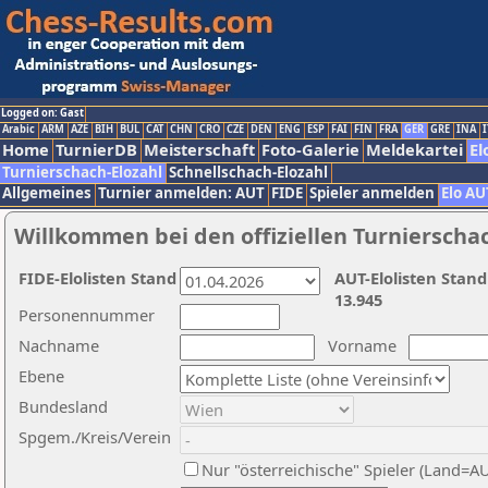
Logged on: Gast
Arabic
ARM
AZE
BIH
BUL
CAT
CHN
CRO
CZE
DEN
ENG
ESP
FAI
FIN
FRA
GER
GRE
INA
I
Home
TurnierDB
Meisterschaft
Foto-Galerie
Meldekartei
El
Turnierschach-Elozahl
Schnellschach-Elozahl
Allgemeines
Turnier anmelden: AUT
FIDE
Spieler anmelden
Elo AU
Willkommen bei den offiziellen Turnierscha
FIDE-Elolisten Stand
AUT-Elolisten Stand
13.945
Personennummer
Nachname
Vorname
Ebene
Bundesland
Spgem./Kreis/Verein
Nur "österreichische" Spieler (Land=A