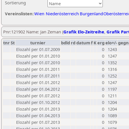
Sortierung
Vereinslisten:
Wien
Niederösterreich
Burgenland
Oberösterrei
Pnr:121902 Name: Jan Zeman (
Grafik Elo-Zeitreihe
,
Grafik Part
tnr
St
turnier
bdld
rd
datum
f
K
erg
elo+/-
gegn
Elozahl per 01.07.2009
0
1243
Elozahl per 01.01.2010
0
1247
Elozahl per 01.07.2010
0
1352
Elozahl per 01.01.2011
0
1316
Elozahl per 01.07.2011
0
1252
Elozahl per 01.01.2012
0
1247
Elozahl per 01.04.2012
0
1197
Elozahl per 01.07.2012
0
1211
Elozahl per 01.10.2012
0
1204
Elozahl per 01.01.2013
0
1204
Elozahl per 01.04.2013
0
1089
Elozahl per 01.07.2013
0
1079
Elozahl per 01.10.2013
0
1076