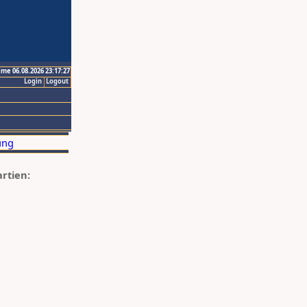
ime 06.08.2026 23:17:27
Login
Logout
artien: