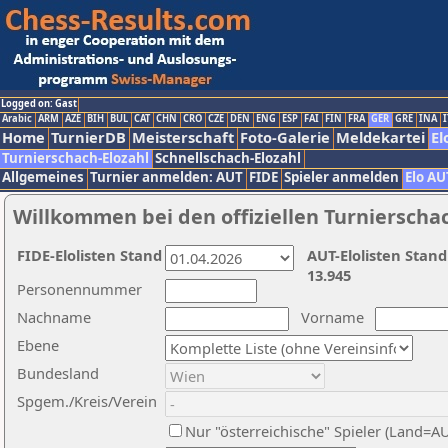
Logged on: Gast
Arabic
ARM
AZE
BIH
BUL
CAT
CHN
CRO
CZE
DEN
ENG
ESP
FAI
FIN
FRA
GER
GRE
INA
I
Home
TurnierDB
Meisterschaft
Foto-Galerie
Meldekartei
El
Turnierschach-Elozahl
Schnellschach-Elozahl
Allgemeines
Turnier anmelden: AUT
FIDE
Spieler anmelden
Elo AU
Willkommen bei den offiziellen Turnierscha
FIDE-Elolisten Stand
AUT-Elolisten Stand
13.945
Personennummer
Nachname
Vorname
Ebene
Bundesland
Spgem./Kreis/Verein
Nur "österreichische" Spieler (Land=A