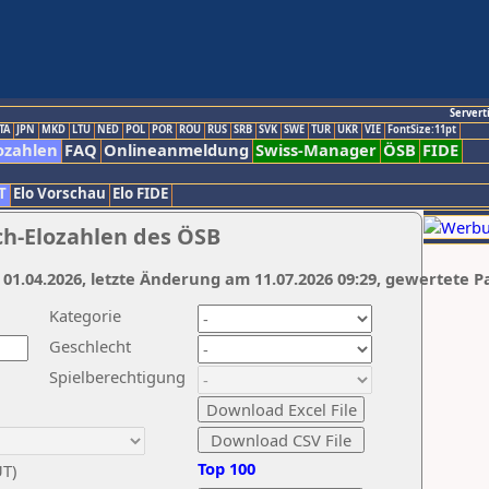
Servert
TA
JPN
MKD
LTU
NED
POL
POR
ROU
RUS
SRB
SVK
SWE
TUR
UKR
VIE
FontSize:11pt
ozahlen
FAQ
Onlineanmeldung
Swiss-Manager
ÖSB
FIDE
T
Elo Vorschau
Elo FIDE
ch-Elozahlen des ÖSB
 01.04.2026, letzte Änderung am 11.07.2026 09:29, gewertete P
Kategorie
Geschlecht
Spielberechtigung
Top 100
UT)