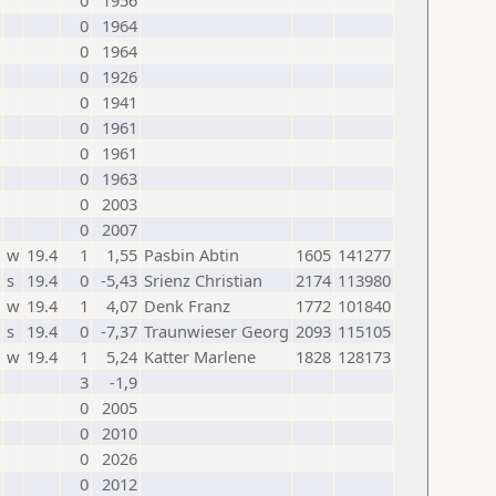
0
1956
0
1964
0
1964
0
1926
0
1941
0
1961
0
1961
0
1963
0
2003
0
2007
w
19.4
1
1,55
Pasbin Abtin
1605
141277
s
19.4
0
-5,43
Srienz Christian
2174
113980
w
19.4
1
4,07
Denk Franz
1772
101840
s
19.4
0
-7,37
Traunwieser Georg
2093
115105
w
19.4
1
5,24
Katter Marlene
1828
128173
3
-1,9
0
2005
0
2010
0
2026
0
2012