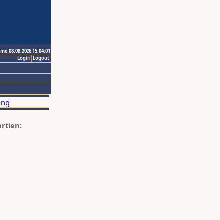
ime 08.08.2026 15:04:01
Login
Logout
artien: