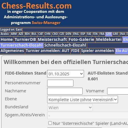
Logged on: Gast
Arabic
ARM
AZE
BIH
BUL
CAT
CHN
CRO
CZE
DEN
ENG
ESP
FAI
FIN
FRA
GER
GRE
INA
I
Home
TurnierDB
Meisterschaft
Foto-Galerie
Meldekartei
El
Turnierschach-Elozahl
Schnellschach-Elozahl
Allgemeines
Turnier anmelden: AUT
FIDE
Spieler anmelden
Elo AU
Willkommen bei den offiziellen Turnierscha
FIDE-Elolisten Stand
AUT-Elolisten Stand
8.601
Personennummer
Nachname
Vorname
Ebene
Bundesland
Spgem./Kreis/Verein
Nur "österreichische" Spieler (Land=A