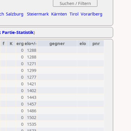
ch
Salzburg
Steiermark
Kärnten
Tirol
Vorarlberg
 Partie-Statistik
)
f
K
erg
elo+/-
gegner
elo
pnr
0
1288
0
1288
0
1271
0
1299
0
1277
0
1421
0
1402
0
1443
0
1457
0
1486
0
1502
0
1535
0
1573