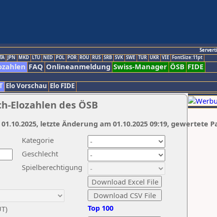
Servert
TA
JPN
MKD
LTU
NED
POL
POR
ROU
RUS
SRB
SVK
SWE
TUR
UKR
VIE
FontSize:11pt
ozahlen
FAQ
Onlineanmeldung
Swiss-Manager
ÖSB
FIDE
T
Elo Vorschau
Elo FIDE
ch-Elozahlen des ÖSB
 01.10.2025, letzte Änderung am 01.10.2025 09:19, gewertete P
Kategorie
Geschlecht
Spielberechtigung
Top 100
UT)