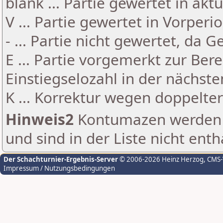
blank ... Partie gewertet in akt
V ... Partie gewertet in Vorperi
- ... Partie nicht gewertet, da 
E ... Partie vorgemerkt zur Be
Einstiegselozahl in der nächst
K ... Korrektur wegen doppelt
Hinweis2
Kontumazen werden g
und sind in der Liste nicht enth
Der Schachturnier-Ergebnis-Server
© 2006-2026 Heinz Herzog
, CMS
Impressum / Nutzungsbedingungen