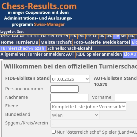
Logged on: Gast
Arabic
ARM
AZE
BIH
BUL
CAT
CHN
CRO
CZE
DEN
ENG
ESP
FAI
FIN
FRA
GER
GRE
INA
I
Home
TurnierDB
Meisterschaft
Foto-Galerie
Meldekartei
El
Turnierschach-Elozahl
Schnellschach-Elozahl
Allgemeines
Turnier anmelden: AUT
FIDE
Spieler anmelden
Elo AU
Willkommen bei den offiziellen Turnierscha
FIDE-Elolisten Stand
AUT-Elolisten Stand
10.879
Personennummer
Nachname
Vorname
Ebene
Bundesland
Spgem./Kreis/Verein
Nur "österreichische" Spieler (Land=A