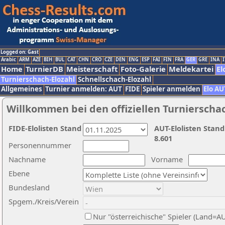
Logged on: Gast
Arabic
ARM
AZE
BIH
BUL
CAT
CHN
CRO
CZE
DEN
ENG
ESP
FAI
FIN
FRA
GER
GRE
INA
I
Home
TurnierDB
Meisterschaft
Foto-Galerie
Meldekartei
El
Turnierschach-Elozahl
Schnellschach-Elozahl
Allgemeines
Turnier anmelden: AUT
FIDE
Spieler anmelden
Elo AU
Willkommen bei den offiziellen Turnierscha
FIDE-Elolisten Stand
AUT-Elolisten Stand
8.601
Personennummer
Nachname
Vorname
Ebene
Bundesland
Spgem./Kreis/Verein
Nur "österreichische" Spieler (Land=A