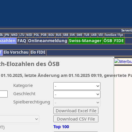
Servert
TA
JPN
MKD
LTU
NED
POL
POR
ROU
RUS
SRB
SVK
SWE
TUR
UKR
VIE
FontSize:11pt
ozahlen
FAQ
Onlineanmeldung
Swiss-Manager
ÖSB
FIDE
T
Elo Vorschau
Elo FIDE
ch-Elozahlen des ÖSB
 01.10.2025, letzte Änderung am 01.10.2025 09:19, gewertete P
Kategorie
Geschlecht
Spielberechtigung
Top 100
UT)