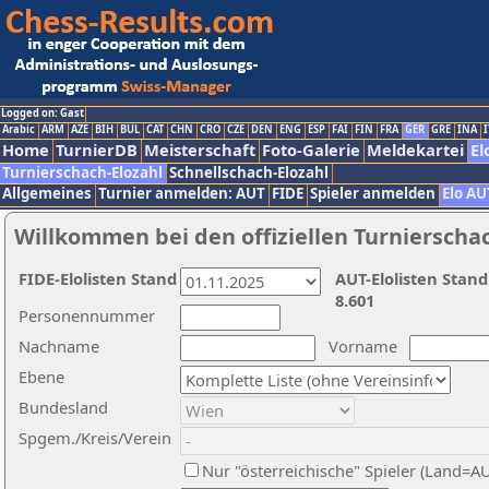
Logged on: Gast
Arabic
ARM
AZE
BIH
BUL
CAT
CHN
CRO
CZE
DEN
ENG
ESP
FAI
FIN
FRA
GER
GRE
INA
I
Home
TurnierDB
Meisterschaft
Foto-Galerie
Meldekartei
El
Turnierschach-Elozahl
Schnellschach-Elozahl
Allgemeines
Turnier anmelden: AUT
FIDE
Spieler anmelden
Elo AU
Willkommen bei den offiziellen Turnierscha
FIDE-Elolisten Stand
AUT-Elolisten Stand
8.601
Personennummer
Nachname
Vorname
Ebene
Bundesland
Spgem./Kreis/Verein
Nur "österreichische" Spieler (Land=A