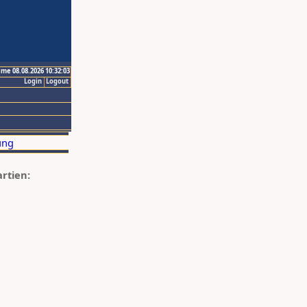
ime 08.08.2026 10:32:03
Login
Logout
artien: