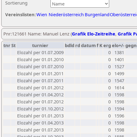
Sortierung
Vereinslisten:
Wien
Niederösterreich
Burgenland
Oberösterrei
Pnr:121661 Name: Manuel Lenz (
Grafik Elo-Zeitreihe
,
Grafik Pa
tnr
St
turnier
bdld
rd
datum
f
K
erg
elo+/-
gegn
Elozahl per 01.07.2009
0
1381
Elozahl per 01.01.2010
0
1401
Elozahl per 01.07.2010
0
1527
Elozahl per 01.01.2011
0
1499
Elozahl per 01.07.2011
0
1547
Elozahl per 01.01.2012
0
1614
Elozahl per 01.04.2012
0
1598
Elozahl per 01.07.2012
0
1598
Elozahl per 01.10.2012
0
1594
Elozahl per 01.01.2013
0
1596
Elozahl per 01.04.2013
0
1598
Elozahl per 01.07.2013
0
1598
Elozahl per 01.10.2013
0
1585