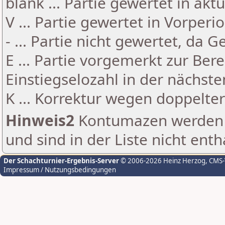
blank ... Partie gewertet in akt
V ... Partie gewertet in Vorperi
- ... Partie nicht gewertet, da 
E ... Partie vorgemerkt zur Be
Einstiegselozahl in der nächst
K ... Korrektur wegen doppelt
Hinweis2
Kontumazen werden g
und sind in der Liste nicht enth
Der Schachturnier-Ergebnis-Server
© 2006-2026 Heinz Herzog
, CMS
Impressum / Nutzungsbedingungen