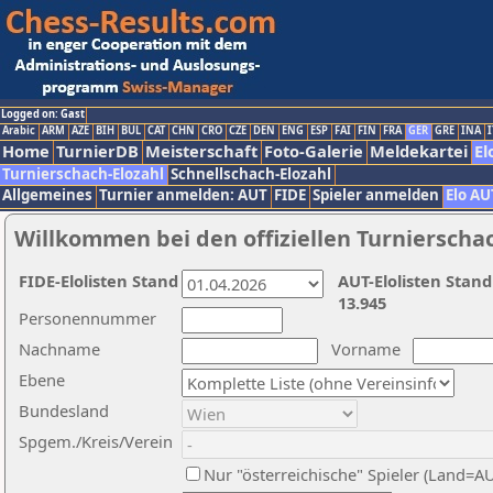
Logged on: Gast
Arabic
ARM
AZE
BIH
BUL
CAT
CHN
CRO
CZE
DEN
ENG
ESP
FAI
FIN
FRA
GER
GRE
INA
I
Home
TurnierDB
Meisterschaft
Foto-Galerie
Meldekartei
El
Turnierschach-Elozahl
Schnellschach-Elozahl
Allgemeines
Turnier anmelden: AUT
FIDE
Spieler anmelden
Elo AU
Willkommen bei den offiziellen Turnierscha
FIDE-Elolisten Stand
AUT-Elolisten Stand
13.945
Personennummer
Nachname
Vorname
Ebene
Bundesland
Spgem./Kreis/Verein
Nur "österreichische" Spieler (Land=A