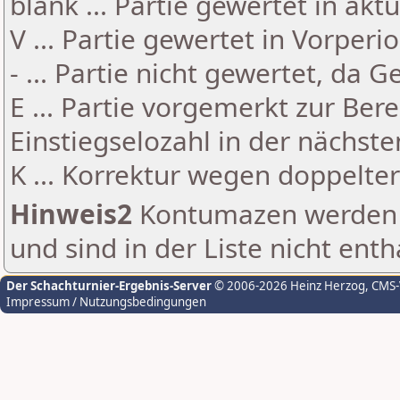
blank ... Partie gewertet in akt
V ... Partie gewertet in Vorperi
- ... Partie nicht gewertet, da 
E ... Partie vorgemerkt zur Be
Einstiegselozahl in der nächst
K ... Korrektur wegen doppelt
Hinweis2
Kontumazen werden g
und sind in der Liste nicht enth
Der Schachturnier-Ergebnis-Server
© 2006-2026 Heinz Herzog
, CMS
Impressum / Nutzungsbedingungen