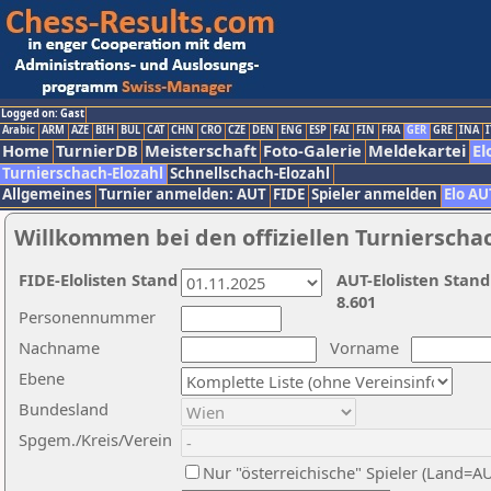
Logged on: Gast
Arabic
ARM
AZE
BIH
BUL
CAT
CHN
CRO
CZE
DEN
ENG
ESP
FAI
FIN
FRA
GER
GRE
INA
I
Home
TurnierDB
Meisterschaft
Foto-Galerie
Meldekartei
El
Turnierschach-Elozahl
Schnellschach-Elozahl
Allgemeines
Turnier anmelden: AUT
FIDE
Spieler anmelden
Elo AU
Willkommen bei den offiziellen Turnierscha
FIDE-Elolisten Stand
AUT-Elolisten Stand
8.601
Personennummer
Nachname
Vorname
Ebene
Bundesland
Spgem./Kreis/Verein
Nur "österreichische" Spieler (Land=A