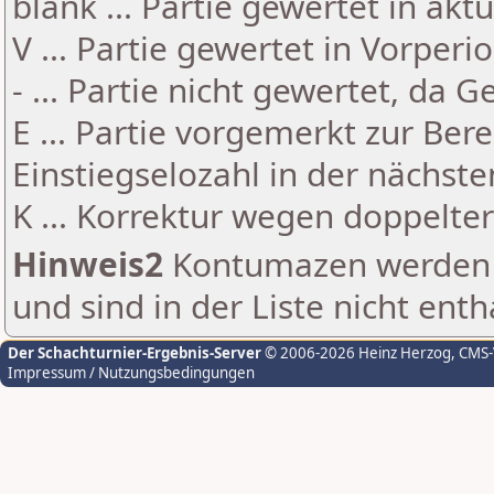
blank ... Partie gewertet in akt
V ... Partie gewertet in Vorperi
- ... Partie nicht gewertet, da 
E ... Partie vorgemerkt zur Be
Einstiegselozahl in der nächst
K ... Korrektur wegen doppelt
Hinweis2
Kontumazen werden g
und sind in der Liste nicht enth
Der Schachturnier-Ergebnis-Server
© 2006-2026 Heinz Herzog
, CMS
Impressum / Nutzungsbedingungen