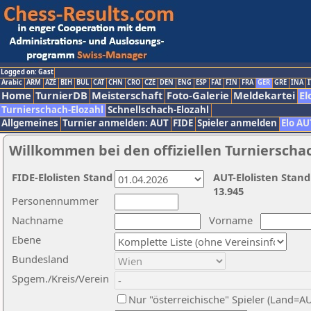
Logged on: Gast
Arabic
ARM
AZE
BIH
BUL
CAT
CHN
CRO
CZE
DEN
ENG
ESP
FAI
FIN
FRA
GER
GRE
INA
I
Home
TurnierDB
Meisterschaft
Foto-Galerie
Meldekartei
El
Turnierschach-Elozahl
Schnellschach-Elozahl
Allgemeines
Turnier anmelden: AUT
FIDE
Spieler anmelden
Elo AU
Willkommen bei den offiziellen Turnierscha
FIDE-Elolisten Stand
AUT-Elolisten Stand
13.945
Personennummer
Nachname
Vorname
Ebene
Bundesland
Spgem./Kreis/Verein
Nur "österreichische" Spieler (Land=A