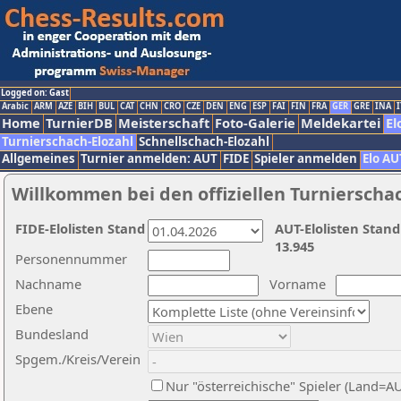
Logged on: Gast
Arabic
ARM
AZE
BIH
BUL
CAT
CHN
CRO
CZE
DEN
ENG
ESP
FAI
FIN
FRA
GER
GRE
INA
I
Home
TurnierDB
Meisterschaft
Foto-Galerie
Meldekartei
El
Turnierschach-Elozahl
Schnellschach-Elozahl
Allgemeines
Turnier anmelden: AUT
FIDE
Spieler anmelden
Elo AU
Willkommen bei den offiziellen Turnierscha
FIDE-Elolisten Stand
AUT-Elolisten Stand
13.945
Personennummer
Nachname
Vorname
Ebene
Bundesland
Spgem./Kreis/Verein
Nur "österreichische" Spieler (Land=A