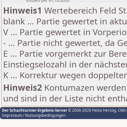
Elozahl per 01.10.2026
Hinweis1
Wertebereich Feld St 
blank ... Partie gewertet in akt
V ... Partie gewertet in Vorperi
- ... Partie nicht gewertet, da 
E ... Partie vorgemerkt zur Be
Einstiegselozahl in der nächst
K ... Korrektur wegen doppelt
Hinweis2
Kontumazen werden g
und sind in der Liste nicht enth
Der Schachturnier-Ergebnis-Server
© 2006-2026 Heinz Herzog
, CMS
Impressum / Nutzungsbedingungen