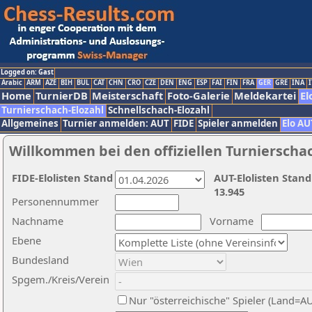
Logged on: Gast
Arabic
ARM
AZE
BIH
BUL
CAT
CHN
CRO
CZE
DEN
ENG
ESP
FAI
FIN
FRA
GER
GRE
INA
I
Home
TurnierDB
Meisterschaft
Foto-Galerie
Meldekartei
El
Turnierschach-Elozahl
Schnellschach-Elozahl
Allgemeines
Turnier anmelden: AUT
FIDE
Spieler anmelden
Elo AU
Willkommen bei den offiziellen Turnierscha
FIDE-Elolisten Stand
AUT-Elolisten Stand
13.945
Personennummer
Nachname
Vorname
Ebene
Bundesland
Spgem./Kreis/Verein
Nur "österreichische" Spieler (Land=A