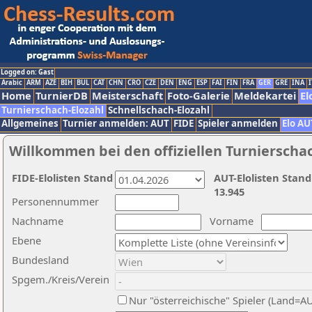
Logged on: Gast
Arabic
ARM
AZE
BIH
BUL
CAT
CHN
CRO
CZE
DEN
ENG
ESP
FAI
FIN
FRA
GER
GRE
INA
I
Home
TurnierDB
Meisterschaft
Foto-Galerie
Meldekartei
El
Turnierschach-Elozahl
Schnellschach-Elozahl
Allgemeines
Turnier anmelden: AUT
FIDE
Spieler anmelden
Elo AU
Willkommen bei den offiziellen Turnierscha
FIDE-Elolisten Stand
AUT-Elolisten Stand
13.945
Personennummer
Nachname
Vorname
Ebene
Bundesland
Spgem./Kreis/Verein
Nur "österreichische" Spieler (Land=A